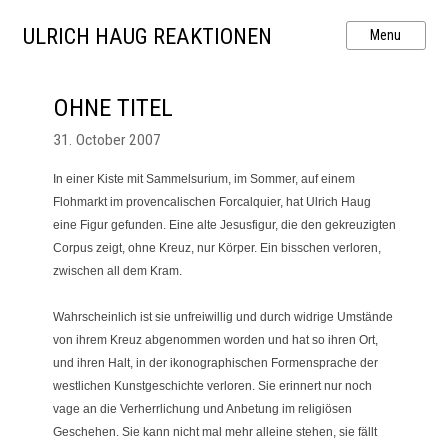
ULRICH HAUG REAKTIONEN
OHNE TITEL
31. October 2007
In einer Kiste mit Sammelsurium, im Sommer, auf einem
Flohmarkt im provencalischen Forcalquier, hat Ulrich Haug
eine Figur gefunden. Eine alte Jesusfigur, die den gekreuzigten
Corpus zeigt, ohne Kreuz, nur Körper. Ein bisschen verloren,
zwischen all dem Kram.
Wahrscheinlich ist sie unfreiwillig und durch widrige Umstände
von ihrem Kreuz abgenommen worden und hat so ihren Ort,
und ihren Halt, in der ikonographischen Formensprache der
westlichen Kunstgeschichte verloren. Sie erinnert nur noch
vage an die Verherrlichung und Anbetung im religiösen
Geschehen. Sie kann nicht mal mehr alleine stehen, sie fällt