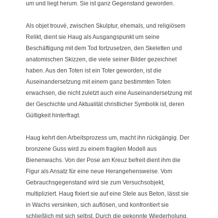
um und liegt herum. Sie ist ganz Gegenstand geworden.
Als objet trouvé, zwischen Skulptur, ehemals, und religiösem
Relikt, dient sie Haug als Ausgangspunkt um seine
Beschäftigung mit dem Tod fortzusetzen, den Skeletten und
anatomischen Skizzen, die viele seiner Bilder gezeichnet
haben. Aus den Toten ist ein Toter geworden, ist die
Auseinandersetzung mit einem ganz bestimmten Toten
erwachsen, die nicht zuletzt auch eine Auseinandersetzung mit
der Geschichte und Aktualität christlicher Symbolik ist, deren
Gültigkeit hinterfragt.
Haug kehrt den Arbeitsprozess um, macht ihn rückgängig. Der
bronzene Guss wird zu einem fragilen Modell aus
Bienenwachs. Von der Pose am Kreuz befreit dient ihm die
Figur als Ansatz für eine neue Herangehensweise. Vom
Gebrauchsgegenstand wird sie zum Versuchsobjekt,
multipliziert. Haug fixiert sie auf eine Stele aus Beton, lässt sie
in Wachs versinken, sich auflösen, und konfrontiert sie
schließlich mit sich selbst. Durch die gekonnte Wiederholung,