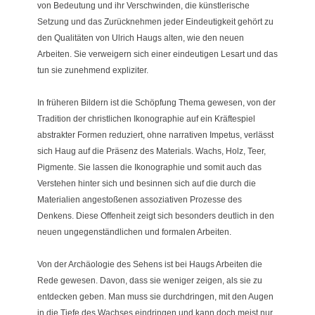
von Bedeutung und ihr Verschwinden, die künstlerische
Setzung und das Zurücknehmen jeder Eindeutigkeit gehört zu
den Qualitäten von Ulrich Haugs alten, wie den neuen
Arbeiten. Sie verweigern sich einer eindeutigen Lesart und das
tun sie zunehmend expliziter.
In früheren Bildern ist die Schöpfung Thema gewesen, von der
Tradition der christlichen Ikonographie auf ein Kräftespiel
abstrakter Formen reduziert, ohne narrativen Impetus, verlässt
sich Haug auf die Präsenz des Materials. Wachs, Holz, Teer,
Pigmente. Sie lassen die Ikonographie und somit auch das
Verstehen hinter sich und besinnen sich auf die durch die
Materialien angestoßenen assoziativen Prozesse des
Denkens. Diese Offenheit zeigt sich besonders deutlich in den
neuen ungegenständlichen und formalen Arbeiten.
Von der Archäologie des Sehens ist bei Haugs Arbeiten die
Rede gewesen. Davon, dass sie weniger zeigen, als sie zu
entdecken geben. Man muss sie durchdringen, mit den Augen
in die Tiefe des Wachses eindringen und kann doch meist nur