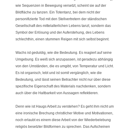
wie Sequenzen in Bewegung versetzt, scheint sie auf der
Bildfläche zu tanzen. Ein Totentanz, bei dem nicht der
personifizierte Tod mit den Stellvertretern der ständischen
Gesellschaft des mittelalterlichen Lebens tanzt, sondern das
Symbol der Erlösung und der Auferstehung, des Lebens
schlechthin, einen stummen Reigen mit sich selbst beginnt.
Wachs ist geduldig, wie die Bedeutung. Es reagiert auf seine
Umgebung. Es weiß sich anzupassen, ist geradezu abhängig
von den Umständen, die es umgibt, von Temperatur und Licht.
Es ist organisch, lebt und ist somit vergänglich, wie die
Bedeutung, und lässt seinen Betrachter nicht nur über diese
spezifische Eigenschaft des Materials nachdenken, sondern
auch über die Haltbarkeit von Aussagen reflektieren.
Denn wie ist Haugs Arbeit zu verstehen? Es geht ihm nicht um
eine ironische Brechung christlicher Motive und Motivationen,
noch erlaubt es einem diese Arbeit von der Wiederbelebung
religiös besetzter Bildformen zu sprechen. Das Aufscheinen