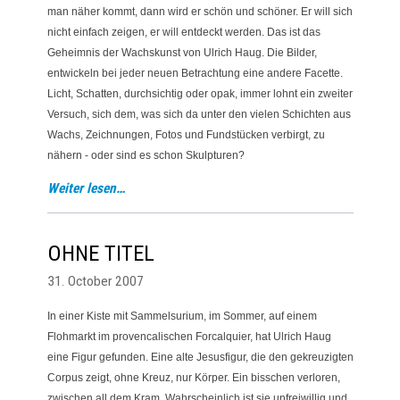
man näher kommt, dann wird er schön und schöner. Er will sich
nicht einfach zeigen, er will entdeckt werden. Das ist das
Geheimnis der Wachskunst von Ulrich Haug. Die Bilder,
entwickeln bei jeder neuen Betrachtung eine andere Facette.
Licht, Schatten, durchsichtig oder opak, immer lohnt ein zweiter
Versuch, sich dem, was sich da unter den vielen Schichten aus
Wachs, Zeichnungen, Fotos und Fundstücken verbirgt, zu
nähern - oder sind es schon Skulpturen?
Weiter lesen…
OHNE TITEL
31. October 2007
In einer Kiste mit Sammelsurium, im Sommer, auf einem
Flohmarkt im provencalischen Forcalquier, hat Ulrich Haug
eine Figur gefunden. Eine alte Jesusfigur, die den gekreuzigten
Corpus zeigt, ohne Kreuz, nur Körper. Ein bisschen verloren,
zwischen all dem Kram. Wahrscheinlich ist sie unfreiwillig und