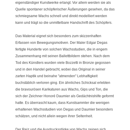
eigenständiger Kunstwerke erlangt. Vor allem werden sie als
Quelle spontaner schöpferischer Äußerungen gesehen, da das
schmiegsame Wachs schnell und direkt modelliert werden
kann und trägt so die unmittelbare Handschrift des Schöpfers.
Das Material eignet sich besonders zum skizzenhaften
Erfassen von Bewegungsmotiven. Der Maler Edgar Degas
fertigte Hunderte von solchen Wachsstudien, die in engem
Zusammenhang mit seinen Ballettbildern stehen. Nach dem
Tod des Künstlers wurden viele Bozzetti in Bronze gegossen
und in den Handel gebracht, wobei das Original in seiner
zarten Haptik und beinahe "atmenden" Lebhaftigkeit
buchstäblich verloren ging. Ein ähnliches Schicksal erlebten
die bravourösen Karikaturen aus Wachs, Gips und Ton, die
sich der Zeichner Honoré Daumier als Gedächtnishilfe geformt
hatte. Es überrascht kaum, dass Kunstsammler die wenigen
erhaltenen Wachsstudien von Degas und Daumier besonders
schätzen, und nicht allein wegen ihrer Seltenheit.
Der Reiz und die Ausdrucksstärke von Wachs zeigen sich