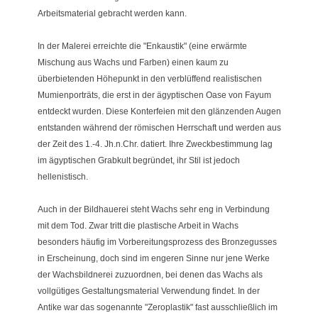
Arbeitsmaterial gebracht werden kann.
In der Malerei erreichte die "Enkaustik" (eine erwärmte
Mischung aus Wachs und Farben) einen kaum zu
überbietenden Höhepunkt in den verblüffend realistischen
Mumienporträts, die erst in der ägyptischen Oase von Fayum
entdeckt wurden. Diese Konterfeien mit den glänzenden Augen
entstanden während der römischen Herrschaft und werden aus
der Zeit des 1.-4. Jh.n.Chr. datiert. Ihre Zweckbestimmung lag
im ägyptischen Grabkult begründet, ihr Stil ist jedoch
hellenistisch.
Auch in der Bildhauerei steht Wachs sehr eng in Verbindung
mit dem Tod. Zwar tritt die plastische Arbeit in Wachs
besonders häufig im Vorbereitungsprozess des Bronzegusses
in Erscheinung, doch sind im engeren Sinne nur jene Werke
der Wachsbildnerei zuzuordnen, bei denen das Wachs als
vollgütiges Gestaltungsmaterial Verwendung findet. In der
Antike war das sogenannte "Zeroplastik" fast ausschließlich im