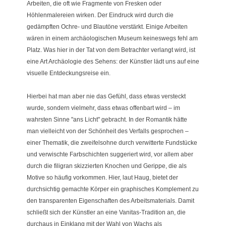
Arbeiten, die oft wie Fragmente von Fresken oder
Höhlenmalereien wirken. Der Eindruck wird durch die
gedämpften Ochre- und Blautöne verstärkt. Einige Arbeiten
wären in einem archäologischen Museum keineswegs fehl am
Platz. Was hier in der Tat von dem Betrachter verlangt wird, ist
eine Art Archäologie des Sehens: der Künstler lädt uns auf eine
visuelle Entdeckungsreise ein.
Hierbei hat man aber nie das Gefühl, dass etwas versteckt
wurde, sondern vielmehr, dass etwas offenbart wird – im
wahrsten Sinne "ans Licht" gebracht. In der Romantik hätte
man vielleicht von der Schönheit des Verfalls gesprochen –
einer Thematik, die zweifelsohne durch verwitterte Fundstücke
und verwischte Farbschichten suggeriert wird, vor allem aber
durch die filigran skizzierten Knochen und Gerippe, die als
Motive so häufig vorkommen. Hier, laut Haug, bietet der
durchsichtig gemachte Körper ein graphisches Komplement zu
den transparenten Eigenschaften des Arbeitsmaterials. Damit
schließt sich der Künstler an eine Vanitas-Tradition an, die
durchaus in Einklang mit der Wahl von Wachs als