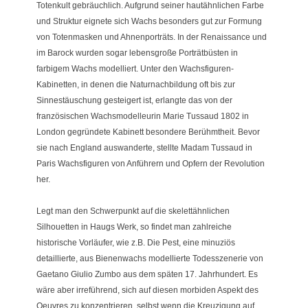
Totenkult gebräuchlich. Aufgrund seiner hautähnlichen Farbe
und Struktur eignete sich Wachs besonders gut zur Formung
von Totenmasken und Ahnenporträts. In der Renaissance und
im Barock wurden sogar lebensgroße Porträtbüsten in
farbigem Wachs modelliert. Unter den Wachsfiguren-
Kabinetten, in denen die Naturnachbildung oft bis zur
Sinnestäuschung gesteigert ist, erlangte das von der
französischen Wachsmodelleurin Marie Tussaud 1802 in
London gegründete Kabinett besondere Berühmtheit. Bevor
sie nach England auswanderte, stellte Madam Tussaud in
Paris Wachsfiguren von Anführern und Opfern der Revolution
her.
Legt man den Schwerpunkt auf die skelettähnlichen
Silhouetten in Haugs Werk, so findet man zahlreiche
historische Vorläufer, wie z.B. Die Pest, eine minuziös
detaillierte, aus Bienenwachs modellierte Todesszenerie von
Gaetano Giulio Zumbo aus dem späten 17. Jahrhundert. Es
wäre aber irreführend, sich auf diesen morbiden Aspekt des
Oeuvres zu konzentrieren, selbst wenn die Kreuzigung auf