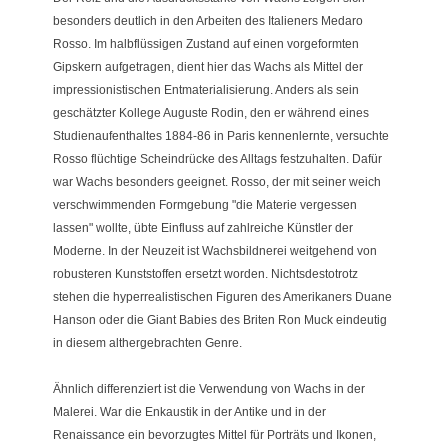
besonders deutlich in den Arbeiten des Italieners Medaro
Rosso. Im halbflüssigen Zustand auf einen vorgeformten
Gipskern aufgetragen, dient hier das Wachs als Mittel der
impressionistischen Entmaterialisierung. Anders als sein
geschätzter Kollege Auguste Rodin, den er während eines
Studienaufenthaltes 1884-86 in Paris kennenlernte, versuchte
Rosso flüchtige Scheindrücke des Alltags festzuhalten. Dafür
war Wachs besonders geeignet. Rosso, der mit seiner weich
verschwimmenden Formgebung "die Materie vergessen
lassen" wollte, übte Einfluss auf zahlreiche Künstler der
Moderne. In der Neuzeit ist Wachsbildnerei weitgehend von
robusteren Kunststoffen ersetzt worden. Nichtsdestotrotz
stehen die hyperrealistischen Figuren des Amerikaners Duane
Hanson oder die Giant Babies des Briten Ron Muck eindeutig
in diesem althergebrachten Genre.
Ähnlich differenziert ist die Verwendung von Wachs in der
Malerei. War die Enkaustik in der Antike und in der
Renaissance ein bevorzugtes Mittel für Porträts und Ikonen,