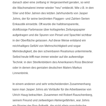
danach aber eine zeitlang in Vergessenheit geraten, so wird
die Wachsmalerei immer wieder "neu" entdeckt. Wie z.B. in den
50er und 60er Jahren des letzten Jahrhunderts von Jasper
Johns, der für seine berühmten Flaggen- und Zahlen-Serien
Enkaustik einsetzte. Oft wurde die halbtransparente,
dickflüssige Farbmasse über kollagiertes Zeitungspapier
aufgetragen und die Spuren von Pinsel und Spachtel sichtbar
in der Oberfläche gelassen. Auf diese Weise entstand ein
reichhaltiges Gefühl von Mehrschichtigkeit und sogar
Mehrdeutigkeit, die den scheinbaren Realismus unterminierte.
Selbst heute trifft man immer wieder auf die aufwendige
Technik: in den Streifenbildern des Amerikaners Ross Bleckner
oder in denen des genialen deutschen Malers Markus
Linnenbrink.
In einem anderen und sehr entscheidenden Zusammenhang
kann man Jasper Johns als Vorläufer für die Arbeitsweise von
Ulrich Haug betrachten. Zusammen mit Robert Rauschenberg,
seinem Freund und zeitweiligen Ateliergefährten, war Johns
ein Pionier der Pop-Ästhetik, die nicht allein populistische