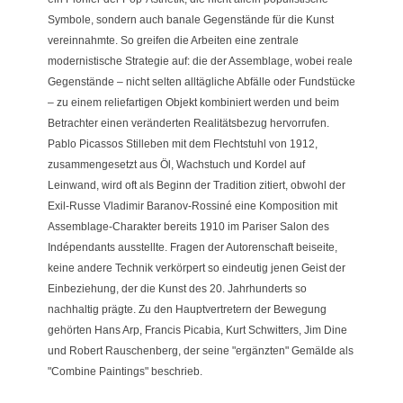
Symbole, sondern auch banale Gegenstände für die Kunst
vereinnahmte. So greifen die Arbeiten eine zentrale
modernistische Strategie auf: die der Assemblage, wobei reale
Gegenstände – nicht selten alltägliche Abfälle oder Fundstücke
– zu einem reliefartigen Objekt kombiniert werden und beim
Betrachter einen veränderten Realitätsbezug hervorrufen.
Pablo Picassos Stilleben mit dem Flechtstuhl von 1912,
zusammengesetzt aus Öl, Wachstuch und Kordel auf
Leinwand, wird oft als Beginn der Tradition zitiert, obwohl der
Exil-Russe Vladimir Baranov-Rossiné eine Komposition mit
Assemblage-Charakter bereits 1910 im Pariser Salon des
Indépendants ausstellte. Fragen der Autorenschaft beiseite,
keine andere Technik verkörpert so eindeutig jenen Geist der
Einbeziehung, der die Kunst des 20. Jahrhunderts so
nachhaltig prägte. Zu den Hauptvertretern der Bewegung
gehörten Hans Arp, Francis Picabia, Kurt Schwitters, Jim Dine
und Robert Rauschenberg, der seine "ergänzten" Gemälde als
"Combine Paintings" beschrieb.