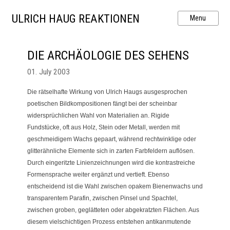
ULRICH HAUG REAKTIONEN
DIE ARCHÄOLOGIE DES SEHENS
01. July 2003
Die rätselhafte Wirkung von Ulrich Haugs ausgesprochen
poetischen Bildkompositionen fängt bei der scheinbar
widersprüchlichen Wahl von Materialien an. Rigide
Fundstücke, oft aus Holz, Stein oder Metall, werden mit
geschmeidigem Wachs gepaart, während rechtwinklige oder
glitterähnliche Elemente sich in zarten Farbfeldern auflösen.
Durch eingeritzte Linienzeichnungen wird die kontrastreiche
Formensprache weiter ergänzt und vertieft. Ebenso
entscheidend ist die Wahl zwischen opakem Bienenwachs und
transparentem Parafin, zwischen Pinsel und Spachtel,
zwischen groben, geglätteten oder abgekratzten Flächen. Aus
diesem vielschichtigen Prozess entstehen antikanmutende